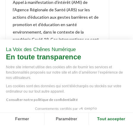
Appel à manifestation d’intérêt (AMI) de
l’Agence Régionale de Santé (ARS) sur les
actions d’éducation aux gestes barrières et de
promotion et d’éducation en santé
environnement, dans le contexte de la
pandémie Covid-19. Ces interventions se sont
tenues dans les […]
La Voix des Chênes Numérique
En toute transparence
Notre site internet utilise des cookies afin de fournir les services et
fonctionnalités proposés sur notre site et afin d’améliorer l’expérience de
nos utilisateurs.
Les cookies sont des données qui sont téléchargés ou stockés sur votre
ordinateur ou sur tout autre appareil.
Consulter notre politique de confidentialité
Suivez-nous
Consentements certifiés par
Vos paramètres de cookies
Fermer
Paramétrer
Tout accepter
Axeptio consent
Plateforme de Gestion du Consentement : Personnalisez vos O