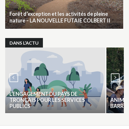
Forêt d’exception et les activités de pleine
nature – LA NOUVELLE FUTAIE COLBERT II
DANS L’ACTU
L’ENGAGEMENT DU PAYS DE
TRONÇAIS POUR LES SERVICES
ANIMAT
PUBLICS
BARRIÈ